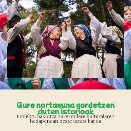
Gure nortasuna gordetzen
duten istorioak
Proiektu bakoitza gure ondare kulturalaren
hedapenean beste urrats bat da