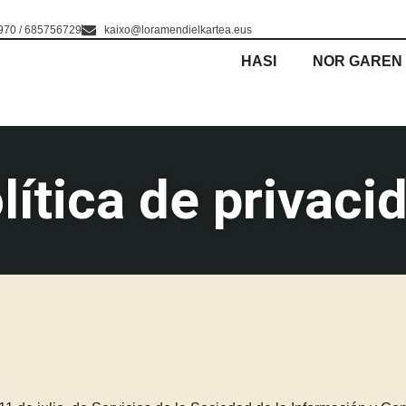
70 / 685756729
kaixo@loramendielkartea.eus
HASI
NOR GAREN
lítica de privaci