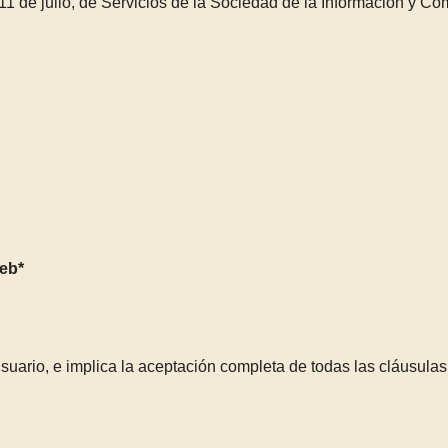
11 de julio, de Servicios de la Sociedad de la Información y Com
web*
 Usuario, e implica la aceptación completa de todas las cláusula